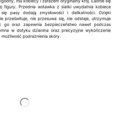
wygodny, ma kobiecy i zarazem oryginalny krój. Ładnie się
j figury. Przednia wstawka z siatki uwydatnia kobiece
 się pasy dodają zmysłowości i delikatności. Dzięki
ie prześwituje, nie przesuwa się, nie odstaje, utrzymuje
ąc go oraz zapewnia bezpieczeństwo nawet podczas
jemna w dotyku dzianina oraz precyzyjne wykończenie
 możliwość podrażnienia skóry.
żnić się ceną