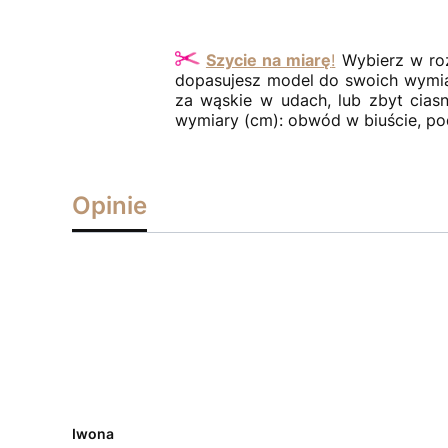
Szycie na miarę
!
Wybierz w rozm
dopasujesz model do swoich wymiaró
za wąskie w udach, lub zbyt cia
wymiary (cm): obwód w biuście, pod 
Opinie
Iwona