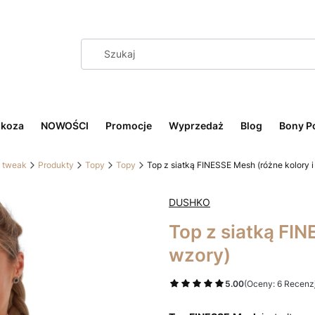
skoza
NOWOŚCI
Promocje
Wyprzedaż
Blog
Bony P
, tweak
Produkty
Topy
Topy
Top z siatką FINESSE Mesh (różne kolory i
DUSHKO
Top z siatką FIN
wzory)
5.00
(Oceny: 6 Recenzj