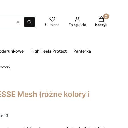
Produkty w kos
Wyczyść
Szukaj
Ulubione
Zaloguj się
Koszyk
odarunkowe
High Heels Protect
Panterka
 wzory)
ESSE Mesh (różne kolory i
e: 13)