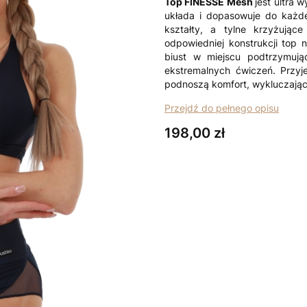
Top FINESSE Mesh
jest ultra 
układa i dopasowuje do każde
kształty, a tylne krzyżujące
odpowiedniej konstrukcji top n
biust w miejscu podtrzymuj
ekstremalnych ćwiczeń. Przy
podnoszą komfort, wykluczając
Przejdź do pełnego opisu
Cena
198,00 zł
Wybierz wariant produktu:
Poszczególne warianty mogą ró
*
Rozmiar topu
Wybierz
*
kolor/wzór dzianiny i siatki
Wybierz