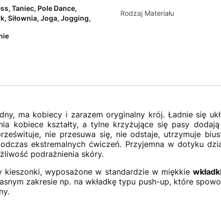
ess, Taniec, Pole Dance,
Rodzaj Materiału
k, Siłownia, Joga, Jogging,
nie
odny, ma kobiecy i zarazem oryginalny krój. Ładnie się uk
ia kobiece kształty, a tylne krzyżujące się pasy dodają 
prześwituje, nie przesuwa się, nie odstaje, utrzymuje bi
odczas ekstremalnych ćwiczeń. Przyjemna w dotyku dzia
liwość podrażnienia skóry.
y kieszonki, wyposażone w standardzie w miękkie
wkładk
asnym zakresie np. na wkładkę typu push-up, które spowo
ny.