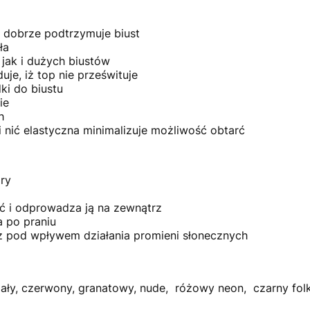
 dobrze podtrzymuje biust
ła
jak i dużych biustów
je, iż top nie prześwituje
ki do biustu
ie
h
i nić elastyczna minimalizuje możliwość obtarć
óry
oć i odprowadza ją na zewnątrz
a po praniu
az pod wpływem działania promieni słonecznych
ały, czerwony, granatowy, nude, różowy neon, czarny folk, p