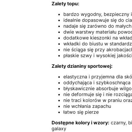
Zalety topu:
bardzo wygodny, bezpieczny i
idealnie dopasowuje się do cia
nadaje się zarówno do małych 
dwie warstwy materiału powodu
dodatkowe kieszonki na wkład
wkładki do biustu w standardz
nie ściąga się przy akrobacjac
płaskie szwy i wysokiej jakośc
Zalety dzianiny sportowej:
elastyczna i przyjemna dla sk
oddychająca i szybkoschnąca
błyskawicznie absorbuje wilg
nie deformuje się i nie rozciąg
nie traci kolorów w praniu or
nie wchłania zapachu
łatwo się pierze
Dostępne kolory i wzory:
czarny, bi
galaxy