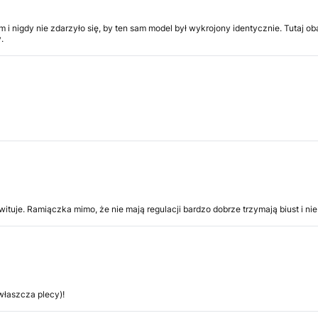
firm i nigdy nie zdarzyło się, by ten sam model był wykrojony identycznie. Tutaj 
.
śwituje. Ramiączka mimo, że nie mają regulacji bardzo dobrze trzymają biust i ni
właszcza plecy)!