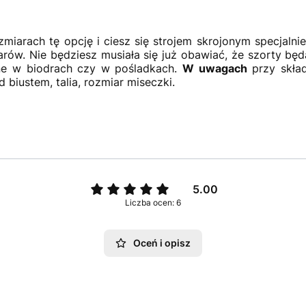
iarach tę opcję i ciesz się strojem skrojonym specjalnie d
w. Nie będziesz musiała się już obawiać, że szorty będą 
sne w biodrach czy w pośladkach.
W uwagach
przy skła
biustem, talia, rozmiar miseczki.
5.00
Liczba ocen: 6
Oceń i opisz