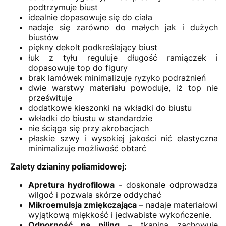
podtrzymuje biust
idealnie dopasowuje się do ciała
nadaje się zarówno do małych jak i dużych
biustów
piękny dekolt podkreślający biust
łuk z tyłu reguluje długość ramiączek i
dopasowuje top do figury
brak lamówek minimalizuje ryzyko podrażnień
dwie warstwy materiału powoduje, iż top nie
prześwituje
dodatkowe kieszonki na wkładki do biustu
wkładki do biustu w standardzie
nie ściąga się przy akrobacjach
płaskie szwy i wysokiej jakości nić elastyczna
minimalizuje możliwość obtarć
Zalety dzianiny poliamidowej:
Apretura hydrofilowa
- doskonale odprowadza
wilgoć i pozwala skórze oddychać
Mikroemulsja zmiękczająca
– nadaje materiałowi
wyjątkową miękkość i jedwabiste wykończenie.
Odporność na piling
– tkanina zachowuje