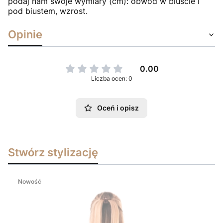
podaj nam swoje wymiary (cm): obwód w biuście i
pod biustem, wzrost.
Opinie
0.00
Liczba ocen: 0
Oceń i opisz
Stwórz stylizację
Nowość