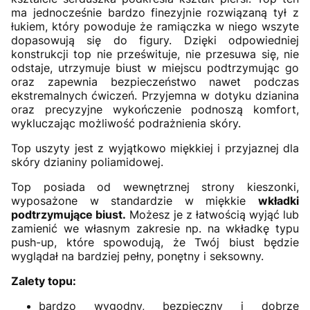
ma jednocześnie bardzo finezyjnie rozwiązaną tył z
łukiem, który powoduje że ramiączka w niego wszyte
dopasowują się do figury. Dzięki odpowiedniej
konstrukcji top nie prześwituje, nie przesuwa się, nie
odstaje, utrzymuje biust w miejscu podtrzymując go
oraz zapewnia bezpieczeństwo nawet podczas
ekstremalnych ćwiczeń. Przyjemna w dotyku dzianina
oraz precyzyjne wykończenie podnoszą komfort,
wykluczając możliwość podrażnienia skóry.
Top uszyty jest z wyjątkowo miękkiej i przyjaznej dla
skóry dzianiny poliamidowej.
Top posiada od wewnętrznej strony kieszonki,
wyposażone w standardzie w miękkie
wkładki
podtrzymujące biust.
Możesz je z łatwością wyjąć lub
zamienić we własnym zakresie np. na wkładkę typu
push-up, które spowodują, że Twój biust będzie
wyglądał na bardziej pełny, ponętny i seksowny.
Zalety topu:
bardzo wygodny, bezpieczny i dobrze