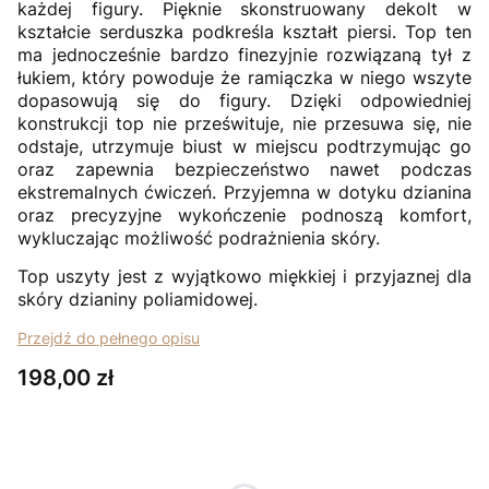
każdej figury. Pięknie skonstruowany dekolt w
kształcie serduszka podkreśla kształt piersi. Top ten
ma jednocześnie bardzo finezyjnie rozwiązaną tył z
łukiem, który powoduje że ramiączka w niego wszyte
dopasowują się do figury. Dzięki odpowiedniej
konstrukcji top nie prześwituje, nie przesuwa się, nie
odstaje, utrzymuje biust w miejscu podtrzymując go
oraz zapewnia bezpieczeństwo nawet podczas
ekstremalnych ćwiczeń. Przyjemna w dotyku dzianina
oraz precyzyjne wykończenie podnoszą komfort,
wykluczając możliwość podrażnienia skóry.
Top uszyty jest z wyjątkowo miękkiej i przyjaznej dla
skóry dzianiny poliamidowej.
Przejdź do pełnego opisu
Cena
198,00 zł
Wybierz wariant produktu:
Poszczególne warianty mogą różnić się ceną