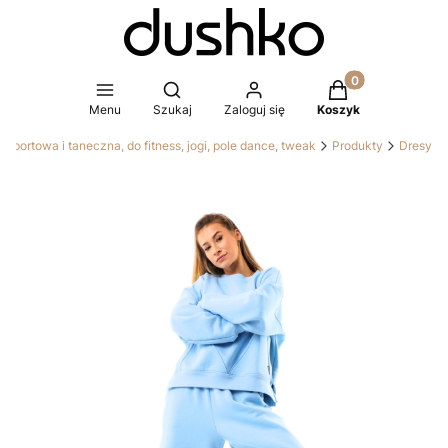
Produkty w koszy
Otwórz wyszukiwarkę
Menu
Szukaj
Zaloguj się
Koszyk
portowa i taneczna, do fitness, jogi, pole dance, tweak
Produkty
Dresy