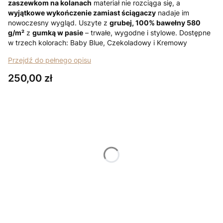
zaszewkom na kolanach
materiał nie rozciąga się, a
wyjątkowe wykończenie zamiast ściągaczy
nadaje im
nowoczesny wygląd. Uszyte z
grubej, 100% bawełny 580
g/m²
z
gumką w pasie
– trwałe, wygodne i stylowe. Dostępne
w trzech kolorach: Baby Blue, Czekoladowy i Kremowy
Przejdź do pełnego opisu
Cena
250,00 zł
Wybierz wariant produktu:
Poszczególne warianty mogą różnić się ceną
*
Rozmiar
Wybierz
*
Kolor
Wybierz