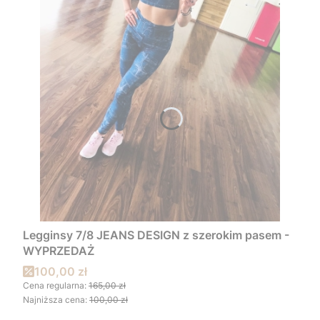
Legginsy 7/8 JEANS DESIGN z szerokim pasem -
WYPRZEDAŻ
Cena promocyjna
100,00 zł
Cena regularna:
165,00 zł
Najniższa cena:
100,00 zł