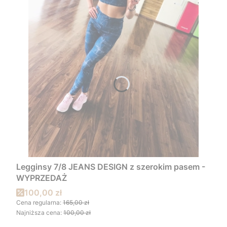
Legginsy 7/8 JEANS DESIGN z szerokim pasem -
WYPRZEDAŻ
Cena promocyjna
100,00 zł
Cena regularna:
165,00 zł
Najniższa cena:
100,00 zł